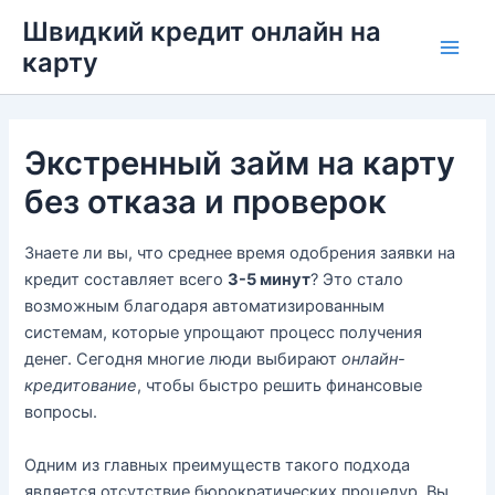
Перейти
Швидкий кредит онлайн на
до
карту
Main
вмісту
Men
Экстренный займ на карту
без отказа и проверок
Знаете ли вы, что среднее время одобрения заявки на
кредит составляет всего
3-5 минут
? Это стало
возможным благодаря автоматизированным
системам, которые упрощают процесс получения
денег. Сегодня многие люди выбирают
онлайн-
кредитование
, чтобы быстро решить финансовые
вопросы.
Одним из главных преимуществ такого подхода
является отсутствие бюрократических процедур. Вы