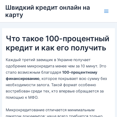
Перейти
Швидкий кредит онлайн на
до
карту
Main
вмісту
Men
Что такое 100-процентный
кредит и как его получить
Каждый третий заемщик в Украине получает
одобрение микрокредита менее чем за 10 минут. Это
стало возможным благодаря
100-процентному
финансированию
, которое покрывает всю сумму без
необходимости залога. Такой формат особенно
востребован среди тех, кто впервые обращается за
помощью к МФО.
Микрокредитование отличается минимальным
пакетом документов: чаще всего требуется только