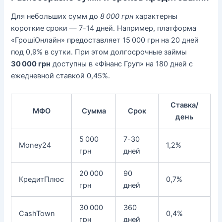
Для небольших сумм до
8 000 грн
характерны
короткие сроки — 7-14 дней. Например, платформа
«ГрошіОнлайн» предоставляет 15 000 грн на 20 дней
под 0,9% в сутки. При этом долгосрочные займы
30 000 грн
доступны в «Фінанс Груп» на 180 дней с
ежедневной ставкой 0,45%.
Ставка/
МФО
Сумма
Срок
день
5 000
7-30
Money24
1,2%
грн
дней
20 000
90
КредитПлюс
0,7%
грн
дней
30 000
360
CashTown
0,4%
грн
дней