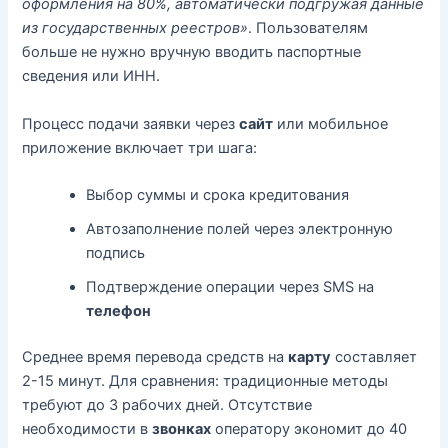
оформления на 80%, автоматически подгружая данные
из государственных реестров»
. Пользователям
больше не нужно вручную вводить паспортные
сведения или ИНН.
Процесс подачи заявки через
сайт
или мобильное
приложение включает три шага:
Выбор суммы и срока кредитования
Автозаполнение полей через электронную
подпись
Подтверждение операции через SMS на
телефон
Среднее время перевода средств на
карту
составляет
2-15 минут. Для сравнения: традиционные методы
требуют до 3 рабочих дней. Отсутствие
необходимости в
звонках
оператору экономит до 40