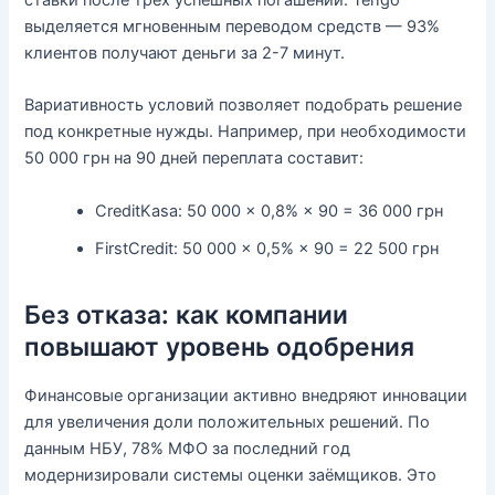
ставки после трёх успешных погашений. Tengo
выделяется мгновенным переводом средств — 93%
клиентов получают деньги за 2-7 минут.
Вариативность условий позволяет подобрать решение
под конкретные нужды. Например, при необходимости
50 000 грн на 90 дней переплата составит:
CreditKasa: 50 000 × 0,8% × 90 = 36 000 грн
FirstCredit: 50 000 × 0,5% × 90 = 22 500 грн
Без отказа: как компании
повышают уровень одобрения
Финансовые организации активно внедряют инновации
для увеличения доли положительных решений. По
данным НБУ, 78% МФО за последний год
модернизировали системы оценки заёмщиков. Это