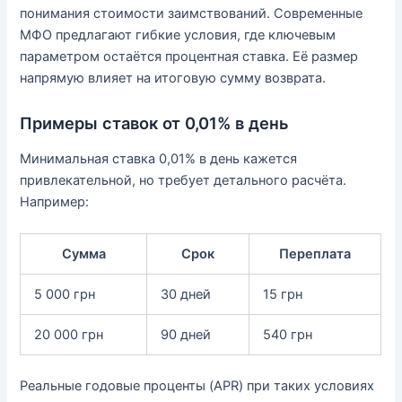
понимания стоимости заимствований. Современные
МФО предлагают гибкие условия, где ключевым
параметром остаётся процентная ставка. Её размер
напрямую влияет на итоговую сумму возврата.
Примеры ставок от 0,01% в день
Минимальная ставка 0,01% в день кажется
привлекательной, но требует детального расчёта.
Например:
Сумма
Срок
Переплата
5 000 грн
30 дней
15 грн
20 000 грн
90 дней
540 грн
Реальные годовые проценты (APR) при таких условиях