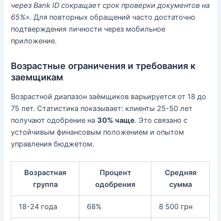
через Bank ID сокращает срок проверки документов на
65%»
. Для повторных обращений часто достаточно
подтверждения личности через мобильное
приложение.
Возрастные ограничения и требования к
заемщикам
Возрастной диапазон заёмщиков варьируется от 18 до
75 лет. Статистика показывает: клиенты 25-50 лет
получают одобрение на
30% чаще
. Это связано с
устойчивым финансовым положением и опытом
управления бюджетом.
Возрастная
Процент
Средняя
группа
одобрения
сумма
18-24 года
68%
8 500 грн