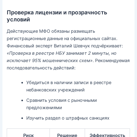
Проверка лицензии и прозрачность
условий
Действующие МФО обязаны размещать
регистрационные данные на официальных сайтах.
Финансовый эксперт Виталий Шевчук подчёркивает:
«Проверка в реестре НБУ занимает 2 минуты, но
исключает 95% мошеннических схем»
. Рекомендуемая
последовательность действий:
Убедиться в наличии записи в реестре
небанковских учреждений
Сравнить условия с рыночными
предложениями
Изучить раздел о штрафных санкциях
Риск
Решение
Эффективность