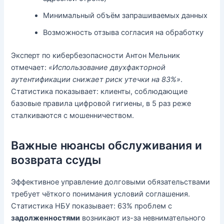
Минимальный объём запрашиваемых данных
Возможность отзыва согласия на обработку
Эксперт по кибербезопасности Антон Мельник
отмечает:
«Использование двухфакторной
аутентификации снижает риск утечки на 83%»
.
Статистика показывает: клиенты, соблюдающие
базовые правила цифровой гигиены, в 5 раз реже
сталкиваются с мошенничеством.
Важные нюансы обслуживания и
возврата ссуды
Эффективное управление долговыми обязательствами
требует чёткого понимания условий соглашения.
Статистика НБУ показывает: 63% проблем с
задолженностями
возникают из-за невнимательного