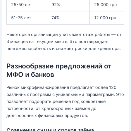
25-50 лет
92%
25 000 грн
51-75 лет
74%
12 000 грн
Некоторые организации учитывают стаж работы — от
3 месяцев на текущем месте. Это подтверждает
платёжеспособность и снижает риски для кредитора.
Разнообразие предложений от
МФО и банков
Рынок микрофинансирования предлагает более 120
различных программ с уникальными параметрами. Это
позволяет подобрать решение под конкретные
потребности: от краткосрочных займов до
долгосрочных финансовых продуктов.
Сравнение сумм и сроков займа