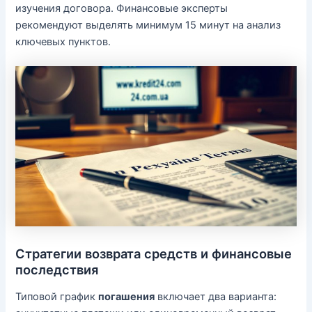
изучения договора. Финансовые эксперты
рекомендуют выделять минимум 15 минут на анализ
ключевых пунктов.
Стратегии возврата средств и финансовые
последствия
Типовой график
погашения
включает два варианта: