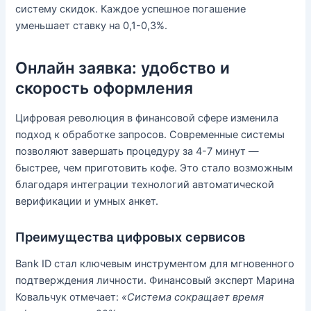
систему скидок. Каждое успешное погашение
уменьшает ставку на 0,1-0,3%.
Онлайн заявка: удобство и
скорость оформления
Цифровая революция в финансовой сфере изменила
подход к обработке запросов. Современные системы
позволяют завершать процедуру за 4-7 минут —
быстрее, чем приготовить кофе. Это стало возможным
благодаря интеграции технологий автоматической
верификации и умных анкет.
Преимущества цифровых сервисов
Bank ID стал ключевым инструментом для мгновенного
подтверждения личности. Финансовый эксперт Марина
Ковальчук отмечает:
«Система сокращает время