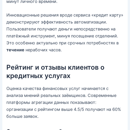
минут личного времени.
Инновационные решения вроде сервиса «кредит карту»
демонстрируют эффективность автоматизации.
Пользователи получают деньги непосредственно на
платёжный инструмент, минуя посещение отделений.
Это особенно актуально при срочных потребностях в
течение
нерабочих часов.
Рейтинг и отзывы клиентов о
кредитных услугах
Оценка качества финансовых услуг начинается с
анализа мнений реальных заёмщиков. Современные
платформы агрегации данных показывают:
организации с рейтингом выше 4.5/5 получают на 60%
больше заявок.