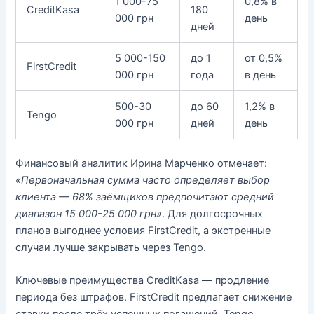
1 000-75
0,8% в
CreditKasa
180
000 грн
день
дней
5 000-150
до 1
от 0,5%
FirstCredit
000 грн
года
в день
500-30
до 60
1,2% в
Tengo
000 грн
дней
день
Финансовый аналитик Ирина Марченко отмечает:
«Первоначальная сумма часто определяет выбор
клиента — 68% заёмщиков предпочитают средний
диапазон 15 000-25 000 грн»
. Для долгосрочных
планов выгоднее условия FirstCredit, а экстренные
случаи лучше закрывать через Tengo.
Ключевые преимущества CreditKasa — продление
периода без штрафов. FirstCredit предлагает снижение