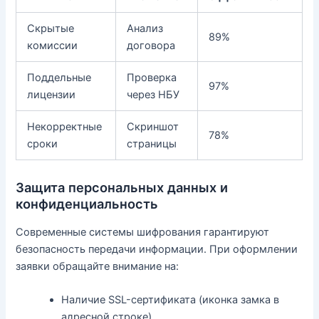
Скрытые
Анализ
89%
комиссии
договора
Поддельные
Проверка
97%
лицензии
через НБУ
Некорректные
Скриншот
78%
сроки
страницы
Защита персональных данных и
конфиденциальность
Современные системы шифрования гарантируют
безопасность передачи информации. При оформлении
заявки обращайте внимание на:
Наличие SSL-сертификата (иконка замка в
адресной строке)