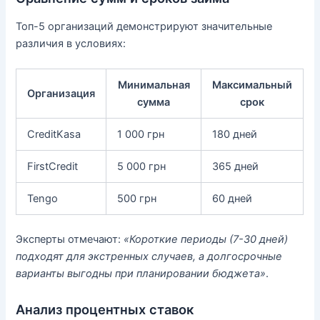
Топ-5 организаций демонстрируют значительные
различия в условиях:
Минимальная
Максимальный
Организация
сумма
срок
CreditKasa
1 000 грн
180 дней
FirstCredit
5 000 грн
365 дней
Tengo
500 грн
60 дней
Эксперты отмечают:
«Короткие периоды (7-30 дней)
подходят для экстренных случаев, а долгосрочные
варианты выгодны при планировании бюджета»
.
Анализ процентных ставок