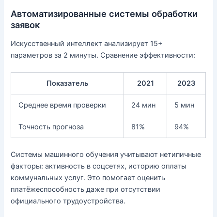
Автоматизированные системы обработки
заявок
Искусственный интеллект анализирует 15+
параметров за 2 минуты. Сравнение эффективности:
Показатель
2021
2023
Среднее время проверки
24 мин
5 мин
Точность прогноза
81%
94%
Системы машинного обучения учитывают нетипичные
факторы: активность в соцсетях, историю оплаты
коммунальных услуг. Это помогает оценить
платёжеспособность даже при отсутствии
официального трудоустройства.