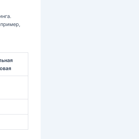
инга.
апример,
льная
овая