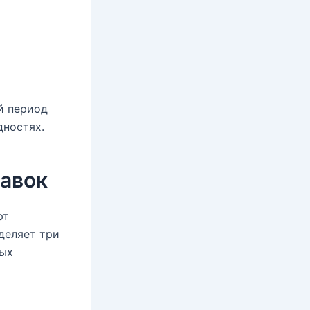
й период
дностях.
равок
ют
деляет три
тых