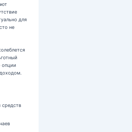
ают
тствие
туально для
сто не
колеблется
ьготный
е опции
 доходом.
 средств
чаев