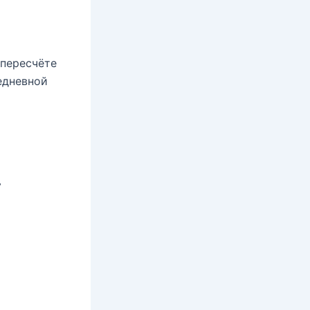
 пересчёте
жедневной
х
”