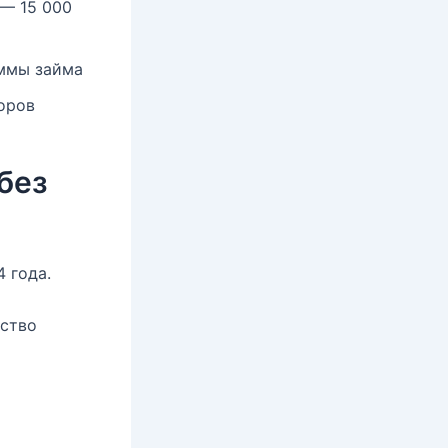
— 15 000
уммы займа
оров
без
 года.
бство