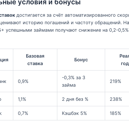
ьные условия и бонусы
ставок
достигается за счёт автоматизированного скор
ценивают историю погашений и частоту обращений. Н
5+ успешными займами получают снижение на 0,2-0,5%
Базовая
Реа
ация
Бонус
ставка
год
-0,3% за 3
анк
0,9%
219%
займа
o
1,1%
2 дня без %
238%
k
0,7%
Кэшбэк 5%
185%