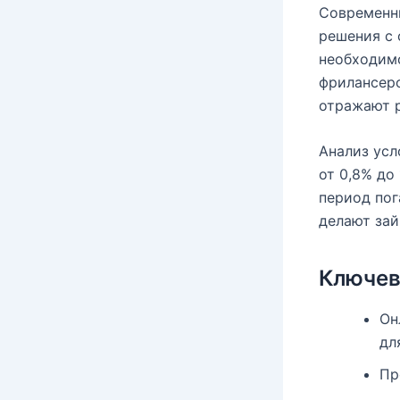
Современны
решения с 
необходимо
фрилансеро
отражают р
Анализ усл
от 0,8% до
период пог
делают зай
Ключе
Он
дл
Пр