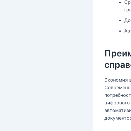
Ср
гр
До
Ав
Преим
справ
Экономия в
Современн
потребност
цифрового
автоматиз
документо