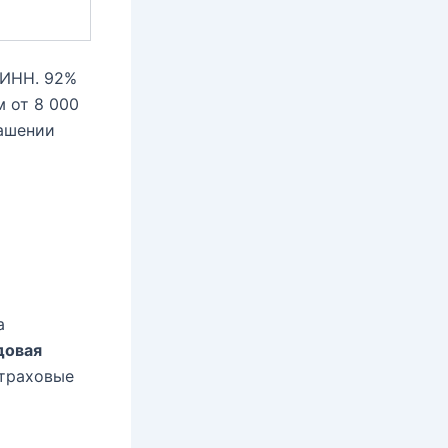
 ИНН. 92%
 от 8 000
гашении
а
довая
страховые