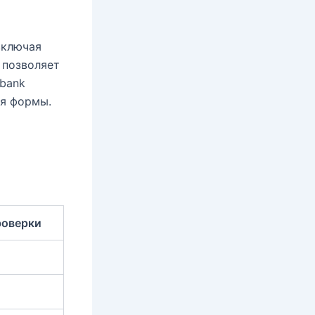
включая
 позволяет
obank
ия формы.
роверки