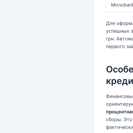
Monoban
Для оформл
успешных з
грн. Автом
первого за
Особе
креди
Финансовые
ориентирую
процентная
сборы. Эт
фактическ