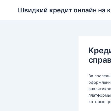
Перейти
Швидкий кредит онлайн на 
до
вмісту
Креди
спра
За последн
оформление
аналитиков
платформы.
которые це