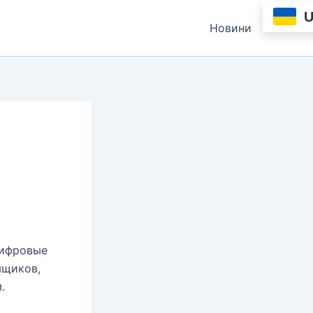
Новини
цифровые
мщиков,
.