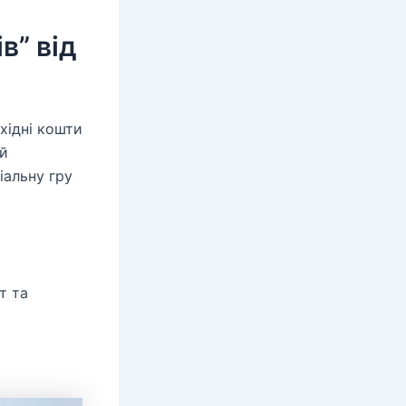
в” від
хідні кошти
ий
іальну гру
т та