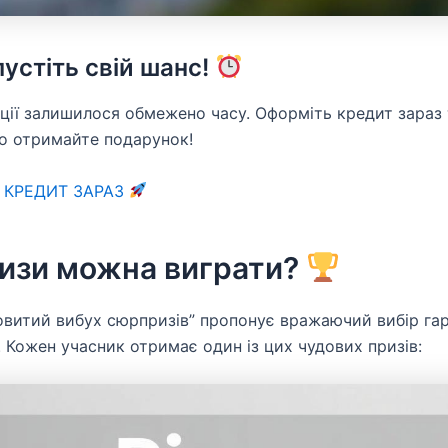
устіть свій шанс!
кції залишилося обмежено часу. Оформіть кредит зараз 
о отримайте подарунок!
 КРЕДИТ ЗАРАЗ
ризи можна виграти?
овитий вибух сюрпризів” пропонує вражаючий вибір га
. Кожен учасник отримає один із цих чудових призів: