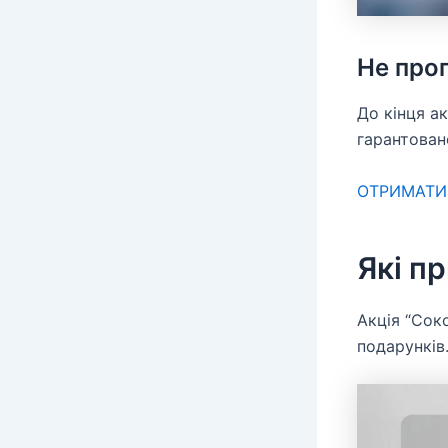
Не проп
До кінця а
гарантован
ОТРИМАТИ
Які п
Акція “Сок
подарунків