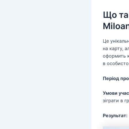
Що та
Miloa
Це унікаль
на карту, 
оформить к
в особисто
Період про
Умови учас
зіграти в г
Результат: