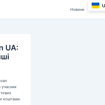
Новини
n UA:
нші
loan
н учасник
ттєвих
и коштами.