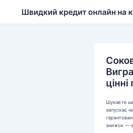
Перейти
Швидкий кредит онлайн на 
до
вмісту
Соков
Вигра
цінні
Шукаєте шв
запускає н
гарантован
знижок — в