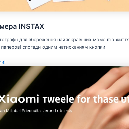
мера INSTAX
тографії для збереження найяскравіших моментів життя
паперові спогади одним натисканням кнопки.
ти!