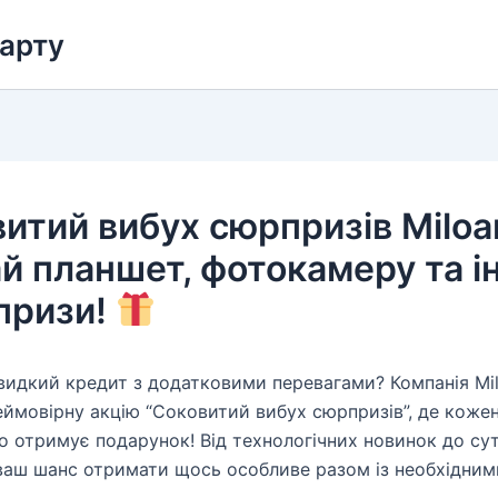
карту
итий вибух сюрпризів Miloa
й планшет, фотокамеру та і
 призи!
идкий кредит з додатковими перевагами? Компанія Mi
еймовірну акцію “Соковитий вибух сюрпризів”, де коже
о отримує подарунок! Від технологічних новинок до су
аш шанс отримати щось особливе разом із необхідним