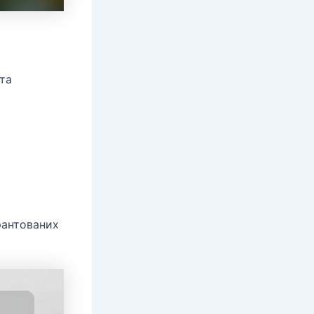
та
рантованих