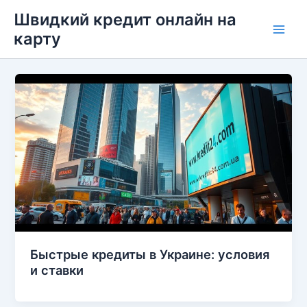
Перейти
Швидкий кредит онлайн на
до
карту
Main
вмісту
Men
Быстрые кредиты в Украине: условия
и ставки