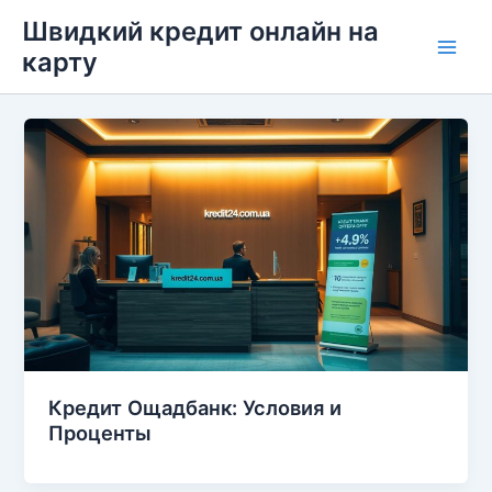
Перейти
Швидкий кредит онлайн на
до
карту
Main
вмісту
Men
Кредит Ощадбанк: Условия и
Проценты