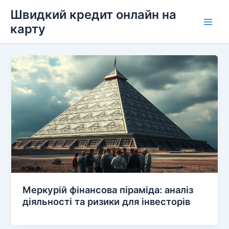
Перейти
Швидкий кредит онлайн на
до
карту
Main
вмісту
Men
Меркурій фінансова піраміда: аналіз
діяльності та ризики для інвесторів