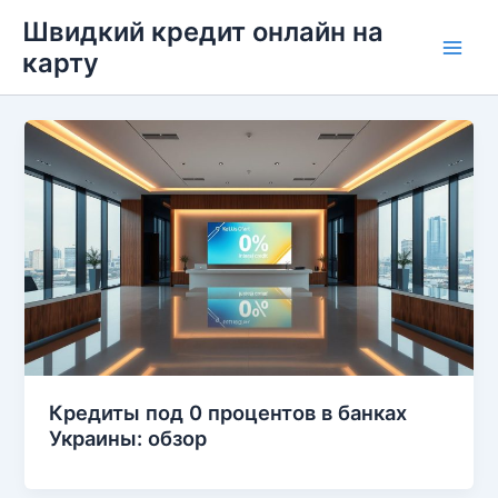
Перейти
Швидкий кредит онлайн на
до
карту
Main
вмісту
Men
Кредиты под 0 процентов в банках
Украины: обзор