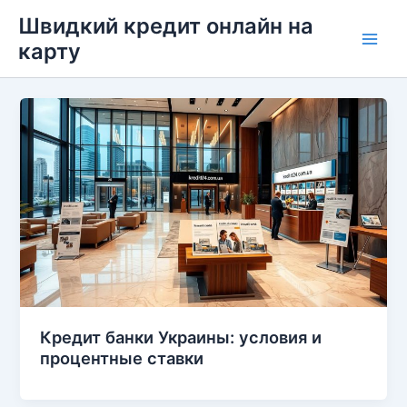
Перейти
Швидкий кредит онлайн на
до
карту
Main
вмісту
Men
Кредит банки Украины: условия и
процентные ставки