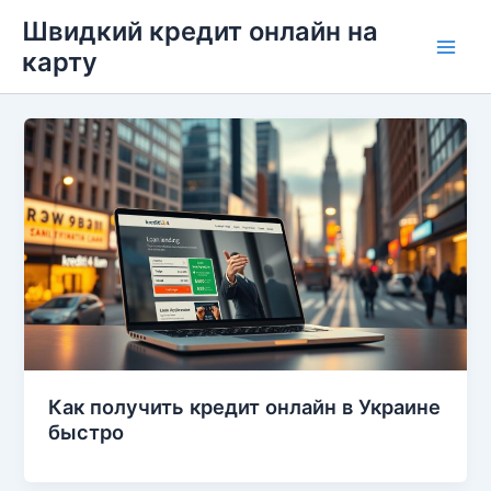
Перейти
Швидкий кредит онлайн на
до
карту
Main
вмісту
Men
Как получить кредит онлайн в Украине
быстро