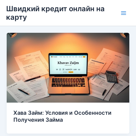
Перейти
Швидкий кредит онлайн на
до
карту
Main
вмісту
Men
Хава Займ: Условия и Особенности
Получения Займа