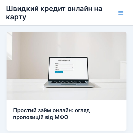
Перейти
Швидкий кредит онлайн на
до
карту
Main
вмісту
Men
Простий займ онлайн: огляд
пропозицій від МФО