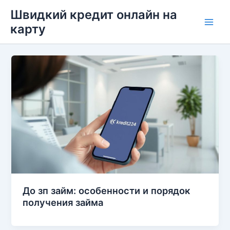
Перейти
Швидкий кредит онлайн на
до
карту
Main
вмісту
Men
До зп займ: особенности и порядок
получения займа