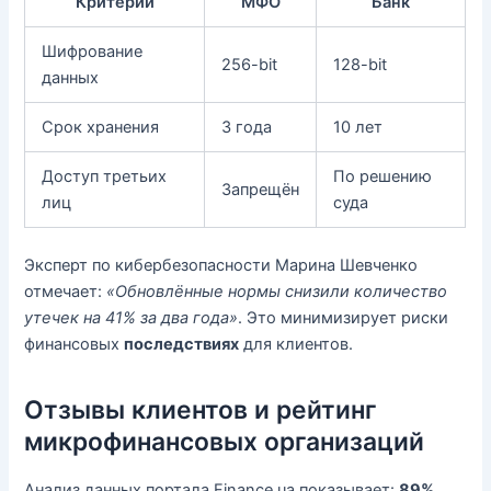
Критерий
МФО
Банк
Шифрование
256-bit
128-bit
данных
Срок хранения
3 года
10 лет
Доступ третьих
По решению
Запрещён
лиц
суда
Эксперт по кибербезопасности Марина Шевченко
отмечает:
«Обновлённые нормы снизили количество
утечек на 41% за два года»
. Это минимизирует риски
финансовых
последствиях
для клиентов.
Отзывы клиентов и рейтинг
микрофинансовых организаций
Анализ данных портала Finance.ua показывает:
89%