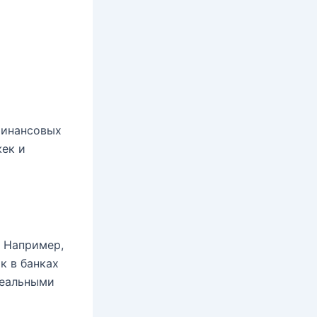
финансовых
жек и
. Например,
ак в банках
деальными