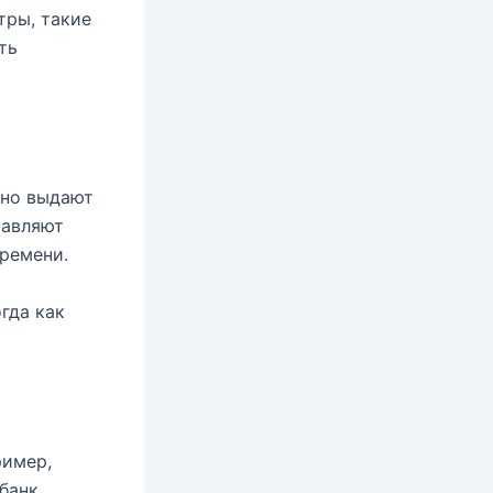
тры, такие
ть
чно выдают
тавляют
ремени.
гда как
ример,
дбанк