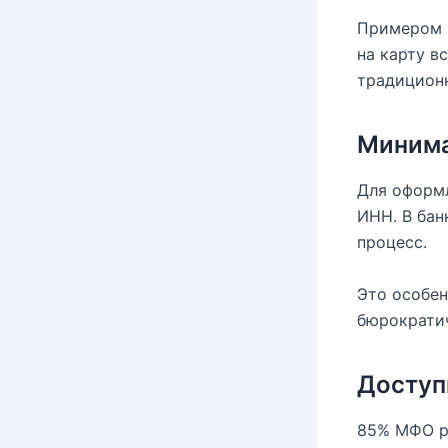
Примером м
на карту в
традицион
Минима
Для оформл
ИНН. В бан
процесс.
Это особен
бюрократи
Доступ
85% МФО ра