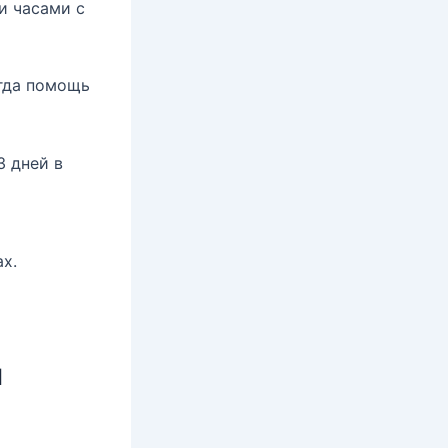
и часами с
огда помощь
3 дней в
х.
и