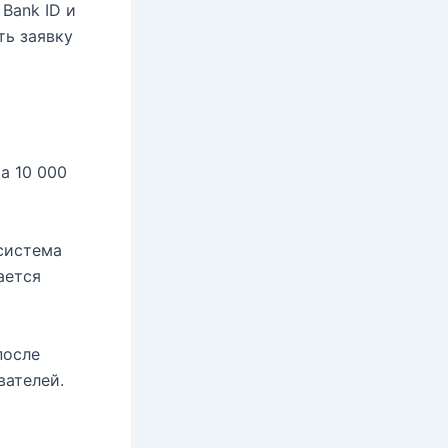
Bank ID и
ть заявку
а 10 000
 система
ается
после
вателей.