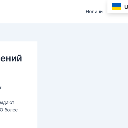
Новини
жений
т
выдают
О более