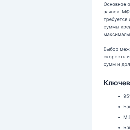
Основное о
заявок. М
требуется 
суммы кред
максимальн
Выбор межд
скорость и
сумм и дол
Ключе
95
Ба
МФ
Ба