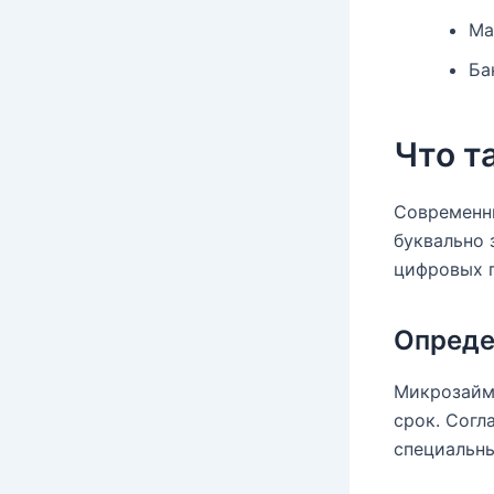
Ма
Ба
Что т
Современн
буквально 
цифровых 
Опреде
Микрозайм 
срок. Согл
специальны