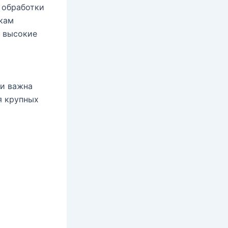
 обработки
нкам
е высокие
ли важна
я крупных