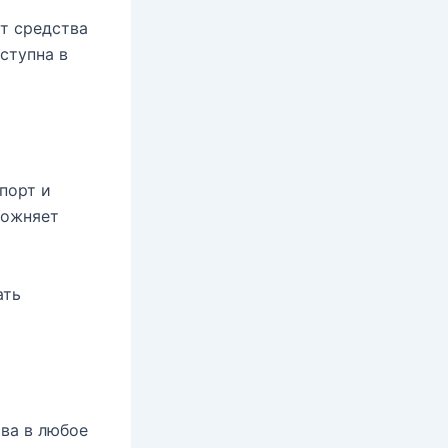
т средства
ступна в
порт и
ложняет
ать
ва в любое