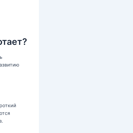
отает?
ь
развитию
ороткий
ются
в.