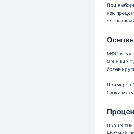
При выборе
как процен
осознанны
Основн
МФО и банк
меньшие су
более круп
Пример: в 
банки могу
Процен
Процентные
MyCredit п