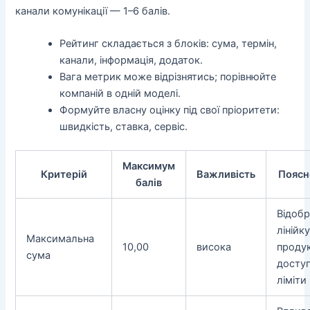
канали комунікації — 1–6 балів.
Рейтинг складається з блоків: сума, термін,
канали, інформація, додаток.
Вага метрик може відрізнятись; порівнюйте
компаній в одній моделі.
Формуйте власну оцінку під свої пріоритети:
швидкість, ставка, сервіс.
Максимум
Критерій
Важливість
Поясн
балів
Відоб
лінійк
Максимальна
10,00
висока
продук
сума
доступ
ліміти