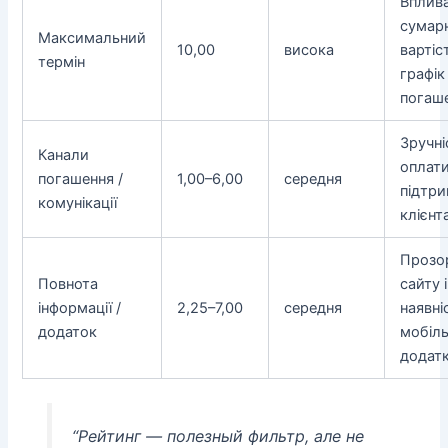
Вплива
сумар
Максимальний
10,00
висока
вартіст
термін
графік
погаш
Зручні
Канали
оплати
погашення /
1,00–6,00
середня
підтр
комунікації
клієнт
Прозо
Повнота
сайту і
інформації /
2,25–7,00
середня
наявні
додаток
мобіл
додат
“Рейтинг — полезный фильтр, але не