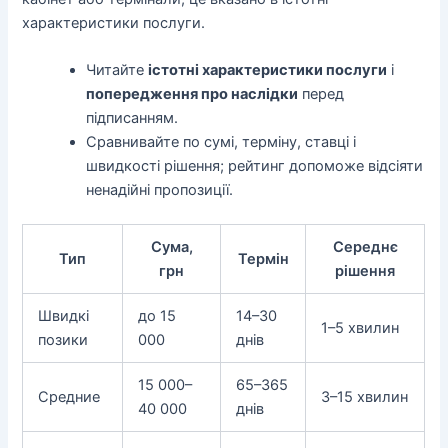
характеристики послуги.
Читайте
істотні характеристики послуги
і
попередження про наслідки
перед
підписанням.
Сравнивайте по сумі, терміну, ставці і
швидкості рішення; рейтинг допоможе відсіяти
ненадійні пропозиції.
Сума,
Середнє
Тип
Термін
грн
рішення
Швидкі
до 15
14–30
1–5 хвилин
позики
000
днів
15 000–
65–365
Средние
3–15 хвилин
40 000
днів