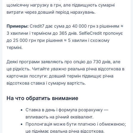
щомісячну нагрузку в грн, але підвищують сумарні
витрати через довший період нарахувань.
Примеры:
Credit7 дає сума до 40 000 грн з рішенням ≈
3 хвилини і терміном до 365 днів. SelfieCredit пропонує
до 25 000 грн при рішення ≈ 5 хвилин і схожому
терміні.
Деякі програми заявляють про опцію до 730 днів, але
це рідкість.
Читайте уважно
реальна річна відсоткова в
карточках послуги: довший термін підвищує річна
відсоткова ставка і сумарну вартість.
На что обратить внимание
Ставка в день і формула розрахунку —
впливають на річний еквівалент.
Пролонгація може бути платною і обмеженою;
це піднімає реальна річна відсоткова.