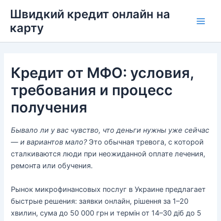
Перейти
Швидкий кредит онлайн на
до
карту
Main
вмісту
Men
Кредит от МФО: условия,
требования и процесс
получения
Бывало ли у вас чувство, что деньги нужны уже сейчас
— и вариантов мало?
Это обычная тревога, с которой
сталкиваются люди при неожиданной оплате лечения,
ремонта или обучения.
Рынок микрофинансовых послуг в Украине предлагает
быстрые решения: заявки онлайн, рішення за 1–20
хвилин, сума до 50 000 грн и термін от 14–30 діб до 5