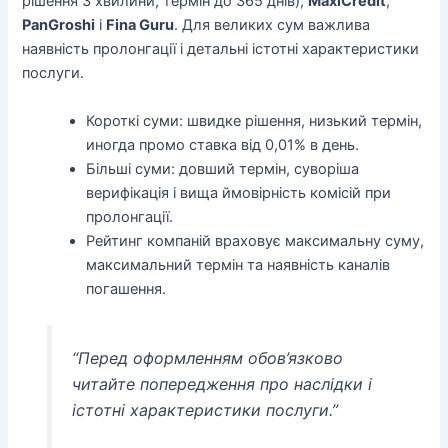
рішення 3 хвилини, термін до 365 днів),
MaxiCredit
,
PanGroshi
і
Fina Guru
. Для великих сум важлива
наявність пролонгації і детальні істотні характеристики
послуги.
Короткі суми: швидке рішення, низький термін,
иногда промо ставка від 0,01% в день.
Більші суми: довший термін, суворіша
верифікація і вища ймовірність комісій при
пролонгації.
Рейтинг компаній враховує максимальну суму,
максимальний термін та наявність каналів
погашення.
“Перед оформленням обов’язково
читайте попередження про наслідки і
істотні характеристики послуги.”