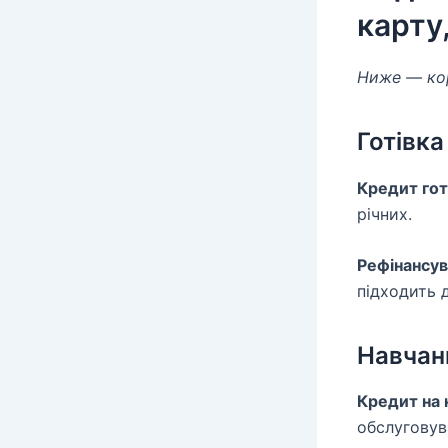
карту
Ниже — ко
Готівка
Кредит гот
річних.
Рефінансув
підходить 
Навчанн
Кредит на 
обслуговув