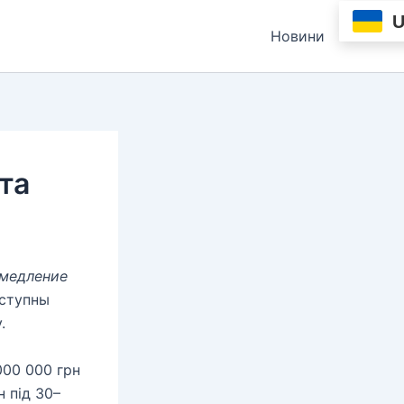
Новини
та
омедление
оступны
.
 000 000 грн
н під 30–