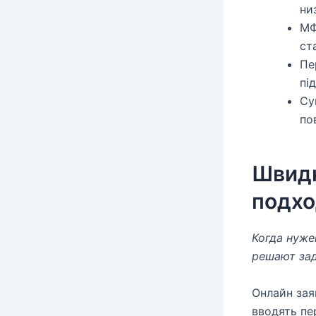
ни
МФ
ст
Пе
пі
Су
по
Швидк
подхо
Когда нуже
решают зад
Онлайн зая
вводять пер