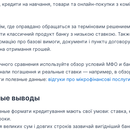
, кредити на навчання, товари та онлайн-покупки з ком
м, где оправдано обращаться за терміновим решением,
ти классичний продукт банку з низькою ставкою. Такж
рмацію про базові вимоги, документи і пунктu договору
на отримання грошей.
чного сравнения используйте обзор условий МФО и бан
нали погашення и реальные ставки — например, в обзо
ти полезные данные:
відгуки про мікрофінансові послуг
вые выводы
зные формати кредитування мають свої умови: ставка, к
роки.
я великих сум і довгих строків зазвичай вигідніший бан