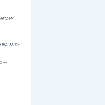
метрам.
 від 0,01%
их —