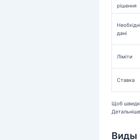
рішення
Необхідн
дані
Ліміти
Ставка
Щоб швидко
Детальніш
Виды 