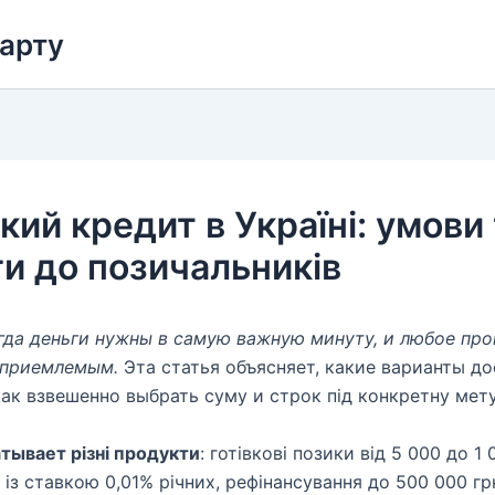
карту
ий кредит в Україні: умови 
и до позичальників
гда деньги нужны в самую важную минуту, и любое пр
еприемлемым.
Эта статья объясняет, какие варианты д
как взвешенно выбрать суму и строк під конкретну мету
тывает різні продукти
: готівкові позики від 5 000 до 1
 із ставкою 0,01% річних, рефінансування до 500 000 гр