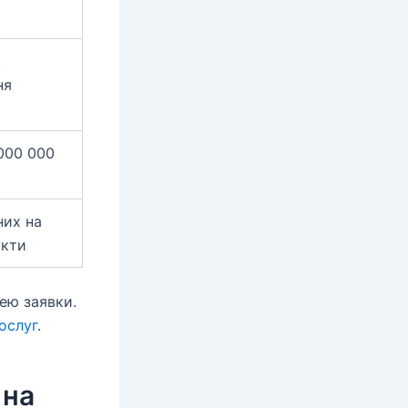
,
ня
000 000
них на
укти
ею заявки.
послуг
.
 на