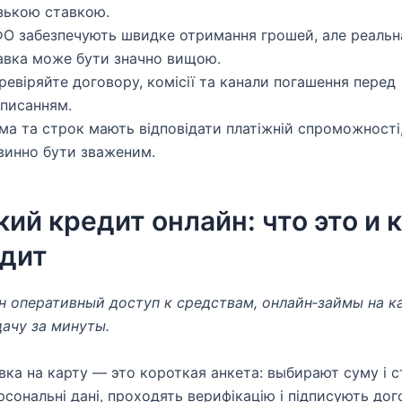
зькою ставкою.
О забезпечують швидке отримання грошей, але реальна
авка може бути значно вищою.
ревіряйте договору, комісії та канали погашення перед
дписанням.
ма та строк мають відповідати платіжній спроможності
винно бути зваженим.
ий кредит онлайн: что это и 
дит
н оперативный доступ к средствам, онлайн‑займы на к
ачу за минуты.
вка на карту — это короткая анкета: выбирают суму і с
сональні дані, проходять верифікацію і підписують дого