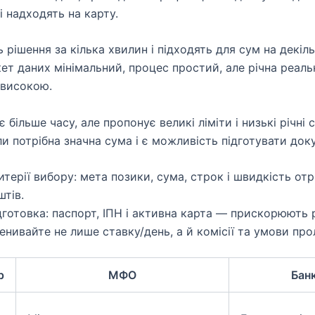
і надходять на карту.
 рішення за кілька хвилин і підходять для сум на декіль
кет даних мінімальний, процес простий, але річна реаль
 високою.
 більше часу, але пропонує великі ліміти і низькі річні 
ли потрібна значна сума і є можливість підготувати док
итерії вибору: мета позики, сума, строк і швидкість от
штів.
дготовка: паспорт, ІПН і активна карта — прискорюють 
енивайте не лише ставку/день, а й комісії та умови прол
р
МФО
Бан