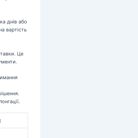
ка днів або
на вартість
ставки. Це
ументи.
римання
рішення.
онгації.
к