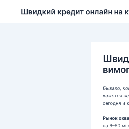
Перейти
Швидкий кредит онлайн на 
до
вмісту
Швидк
вимог
Бывало, ко
кажется н
сегодня и 
Рынок охва
на 6–60 міс