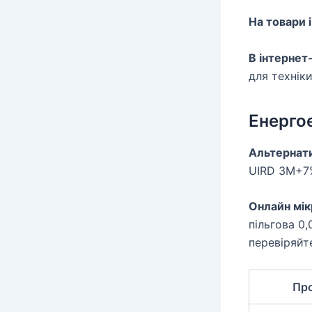
На товари і
В інтернет
для техніки
Енерго
Альтернати
UIRD 3M+7%
Онлайн мік
пільгова 0
перевіряйт
Пр