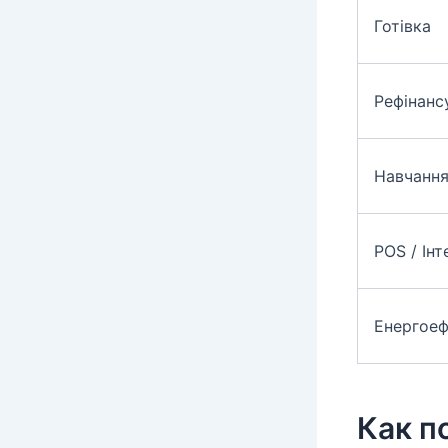
Готівка
Рефінанс
Навчанн
POS / Інт
Енергоеф
Как п