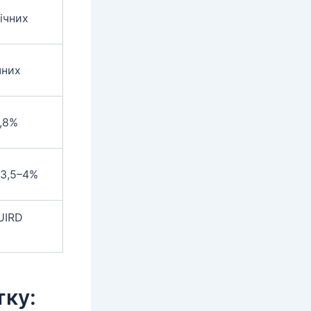
річних
чних
1,8%
 3,5–4%
UIRD
тку: