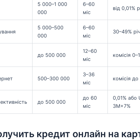
5 000–1 000
6–60
від 0,01% 
000
міс
5 000–500
6–60
ування
30–49% рі
000
міс
12–60
я
до 500 000
комісія 0–
міс
3–36
ернет
500–300 000
комісія до
міс
до 60
0,01% або 
ективність
до 500 000
міс
3M+7%
олучить кредит онлайн на кар