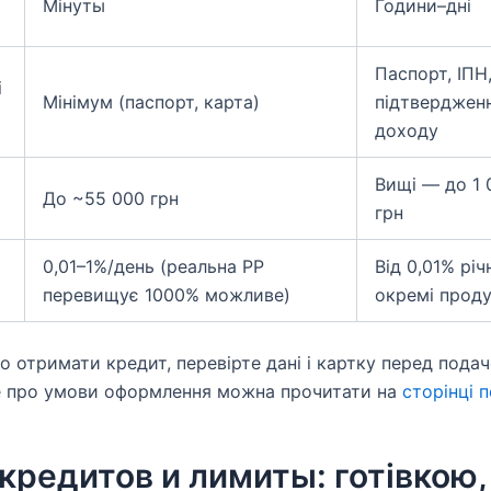
Мінуты
Години–дні
Паспорт, ІПН
і
Мінімум (паспорт, карта)
підтверджен
доходу
Вищі — до 1 
До ~55 000 грн
грн
0,01–1%/день (реальна РР
Від 0,01% річ
перевищує 1000% можливе)
окремі прод
 отримати кредит, перевірте дані і картку перед подач
е про умови оформлення можна прочитати на
сторінці 
кредитов и лимиты: готівкою,