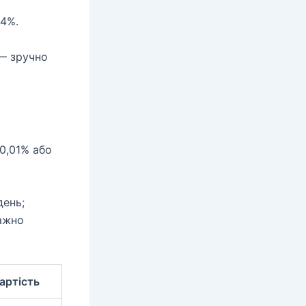
 4%.
 — зручно
 0,01% або
день;
важно
артість