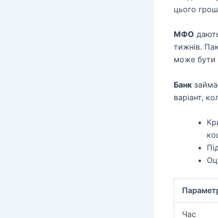
цього грош
МФО
дають
тижнів. Па
може бути
Банк
займає
варіант, ко
Кр
ко
Пі
Оц
Парамет
Час