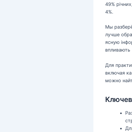
49% річних
4%.
Мы разберё
лучше обра
ясную інфо
впливають 
Для практи
включая ка
можно най
Ключе
Ра
ст
Дл