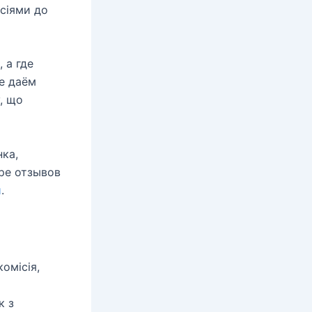
ісіями до
 а где
е даём
, що
ка,
ре отзывов
и
.
омісія,
к з