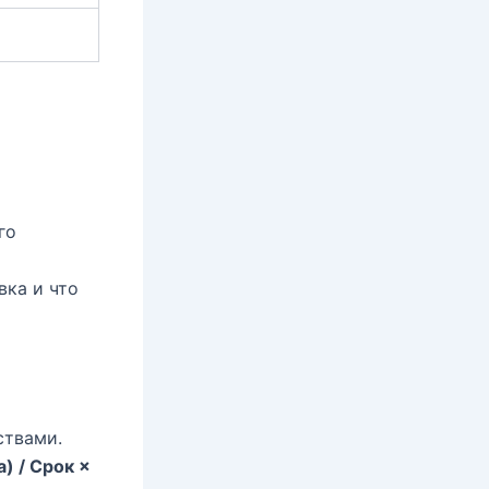
го
вка и что
ствами.
) / Срок ×