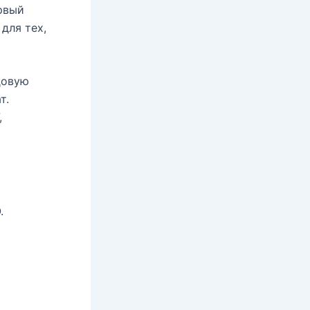
рвый
для тех,
довую
т.
,
.