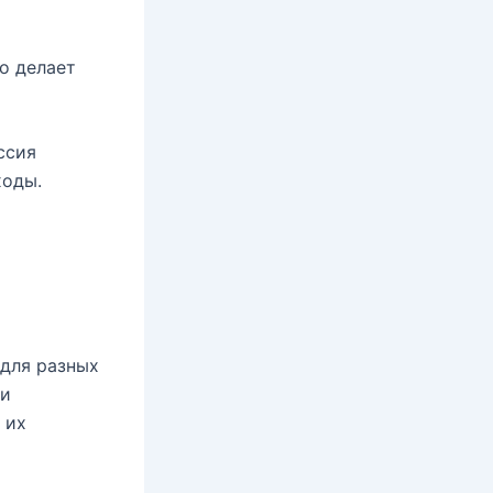
о делает
ссия
ходы.
 для разных
ми
 их