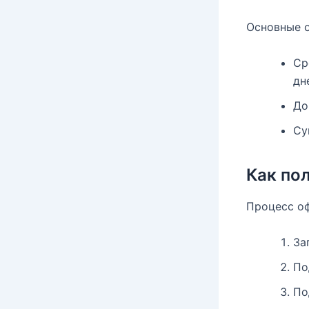
Основные 
Ср
дн
До
Су
Как по
Процесс оф
За
По
По