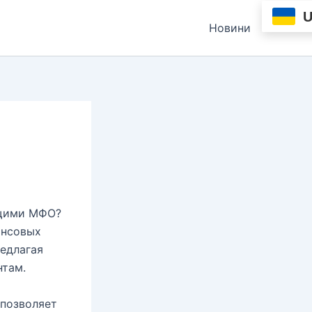
Новини
ущими МФО?
ансовых
редлагая
нтам.
позволяет