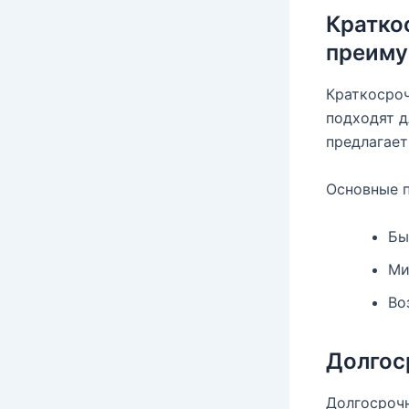
Кратко
преиму
Краткосроч
подходят д
предлагает
Основные 
Бы
Ми
Во
Долгос
Долгосрочн