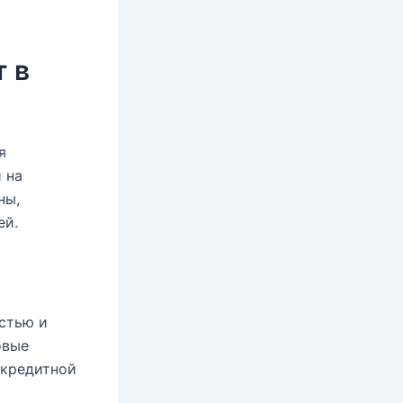
т в
я
 на
ны,
ей.
стью и
овые
 кредитной