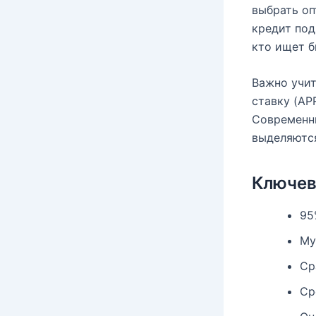
выбрать оп
кредит под
кто ищет б
Важно учит
ставку (AP
Современны
выделяются
Ключе
95
My
Ср
Ср