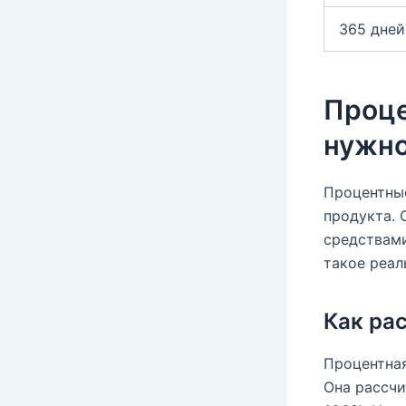
365 дней
Проце
нужно
Процентные
продукта. 
средствами
такое реал
Как ра
Процентная
Она рассчи