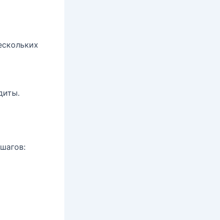
ескольких
диты.
шагов: