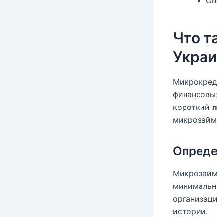
Он
Что т
Украи
Микрокред
финансовых
короткий
микрозайм 
Опреде
Микрозайм
минимальны
организаци
истории.