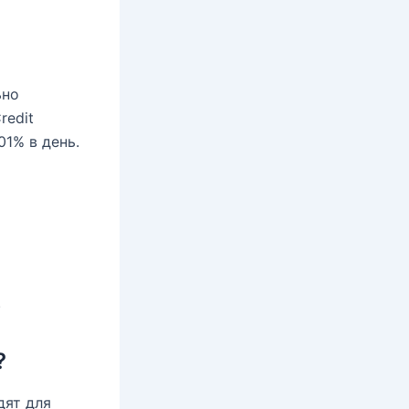
ьно
redit
01% в день.
.
?
дят для